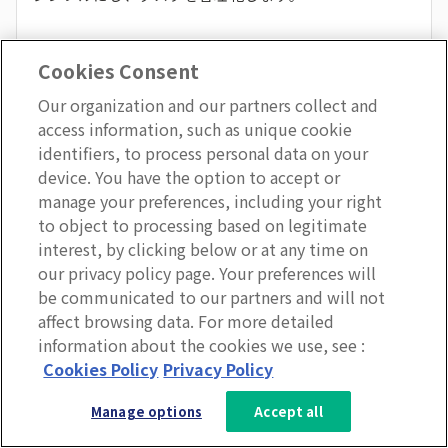
従業員はアプリのダッシュボードから毎日のタスクを管
Cookies Consent
理・整理することで、仕事に集中できます。
Our organization and our partners collect and
access information, such as unique cookie
identifiers, to process personal data on your
従業員は一日を通して、課題やストレスに直面している
device. You have the option to accept or
ことでしょう。
manage your preferences, including your right
to object to processing based on legitimate
interest, by clicking below or at any time on
社内コミュニケーションアプリを使えば、彼らはそうし
our privacy policy page. Your preferences will
た課題やストレスを管理し、必要に応じてチームメンバ
be communicated to our partners and will not
ーからサポートしてもらうことができます。
affect browsing data. For more detailed
information about the cookies we use, see :
3分で分かるLumApps
Cookies Policy
Privacy Policy
サービス資料を無料ダウンロー
Manage options
Accept all
ド