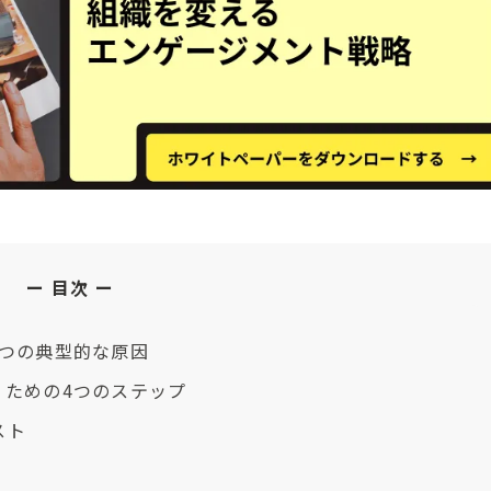
目次
5つの典型的な原因
くための4つのステップ
スト