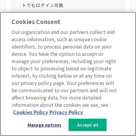
トでもログイン可能
無料プランあり
Cookies Consent
有料プランにも7日間無料トライアルあり
Our organization and our partners collect and
access information, such as unique cookie
identifiers, to process personal data on your
詳細はこちら:
device. You have the option to accept or
https://www.atlassian.com/ja/software/confluen
manage your preferences, including your right
ce/
to object to processing based on legitimate
interest, by clicking below or at any time on
our privacy policy page. Your preferences will
Qiita:team
be communicated to our partners and will not
affect browsing data. For more detailed
information about the cookies we use, see :
3分で分かるLumApps
Cookies Policy
Privacy Policy
Qiita:teamは、Qiita株式会社がリリースしている社内
サービス資料を無料ダウンロー
向け情報共有サービスです。
Manage options
Accept all
ド