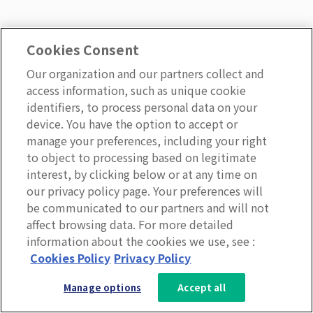
Cookies Consent
Our organization and our partners collect and
access information, such as unique cookie
identifiers, to process personal data on your
おすすめの記事
device. You have the option to accept or
manage your preferences, including your right
to object to processing based on legitimate
interest, by clicking below or at any time on
our privacy policy page. Your preferences will
be communicated to our partners and will not
affect browsing data. For more detailed
information about the cookies we use, see :
3分で分かるLumApps
Cookies Policy
Privacy Policy
サービス資料を無料ダウンロー
Manage options
Accept all
ド