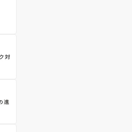
ク対
の進