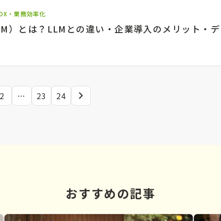
DX・業務効率化
SLM）とは？LLMとの違い・企業導入のメリット・
2
…
23
24
次
の
ペ
ー
ジ
おすすめの記事