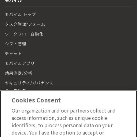
モバイル
モバイル トップ
タスク管理/フォーム
ワークフロー自動化
シフト管理
チャット
モバイルアプリ
効果測定/分析
セキュリティ/ガバナンス
ラーニング
Cookies Consent
ラーニング トップ
Our organization and our partners collect and
動画（LumApps Play）
access information, such as unique cookie
従業員ジャーニー
identifiers, to process personal data on your
device. You have the option to accept or
モバイルアプリ