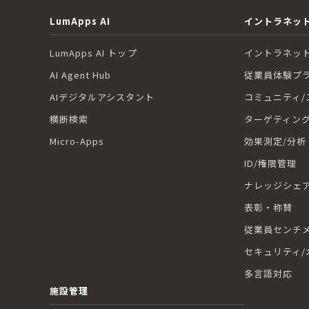
LumApps AI
イントラネット
LumApps AI トップ
イントラネット
AI Agent Hub
従業員体験プ
AIデジタルアシスタント
コミュニティ/
横断検索
ターゲティン
Micro-Apps
効果測定/分析
ID/権限管理
ナレッジシェ
表彰・称賛
従業員センチ
セキュリティ/
多言語対応
施設管理