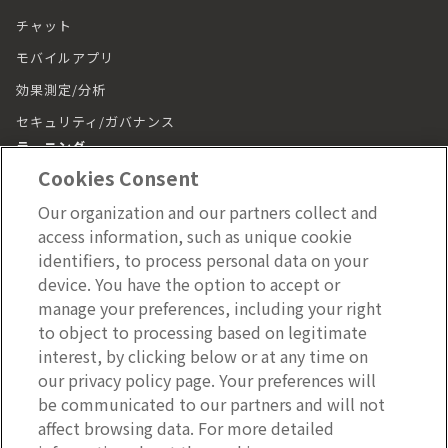
チャット
モバイルアプリ
効果測定/分析
セキュリティ/ガバナンス
ラーニング
Cookies Consent
ラーニング トップ
Our organization and our partners collect and
動画（LumApps Play）
access information, such as unique cookie
従業員ジャーニー
identifiers, to process personal data on your
device. You have the option to accept or
モバイルアプリ
manage your preferences, including your right
施設管理
to object to processing based on legitimate
interest, by clicking below or at any time on
施設管理 トップ
our privacy policy page. Your preferences will
be communicated to our partners and will not
affect browsing data. For more detailed