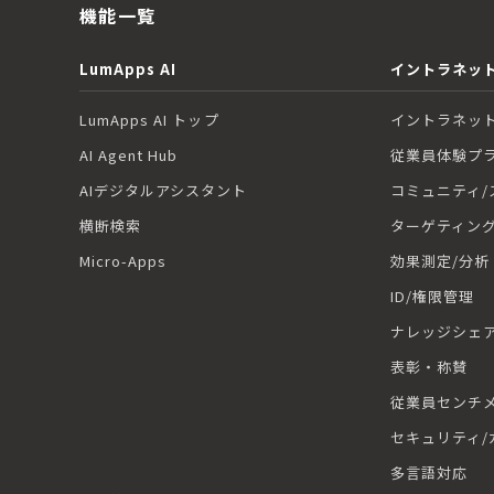
機能一覧
LumApps AI
イントラネット
LumApps AI トップ
イントラネット
AI Agent Hub
従業員体験プ
AIデジタルアシスタント
コミュニティ/
横断検索
ターゲティン
Micro-Apps
効果測定/分析
ID/権限管理
ナレッジシェ
表彰・称賛
従業員センチ
セキュリティ/
多言語対応