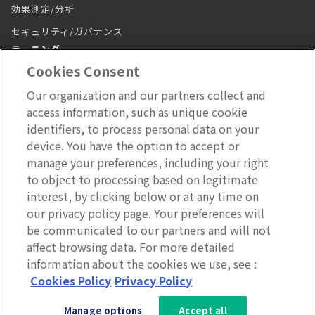
効果測定/分析
セキュリティ/ガバナンス
ラーニング
Cookies Consent
ラーニング トップ
Our organization and our partners collect and
動画（LumApps Play）
access information, such as unique cookie
従業員ジャーニー
identifiers, to process personal data on your
device. You have the option to accept or
モバイルアプリ
manage your preferences, including your right
施設管理
to object to processing based on legitimate
interest, by clicking below or at any time on
施設管理 トップ
our privacy policy page. Your preferences will
be communicated to our partners and will not
affect browsing data. For more detailed
information about the cookies we use, see :
Copyright © 2026 LumApps All Rights Reserved.
3分で分かるLumApps
Cookies Policy
Privacy Policy
サービス資料を無料ダウンロー
Manage options
Accept all
ド