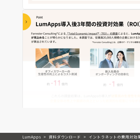
LumApps
>
資料ダウンロード
>
イントラネットの費用対効