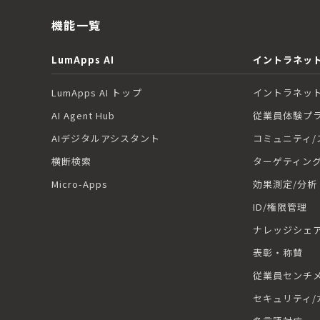
機能一覧
LumApps AI
イントラネット
LumApps AI トップ
イントラネット
AI Agent Hub
従業員体験プ
AIデジタルアシスタント
コミュニティ/
横断検索
ターゲティン
Micro-Apps
効果測定/分析
ID/権限管理
ナレッジシェ
表彰・称賛
従業員センチ
セキュリティ/