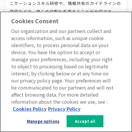
ニケーションスキル研修や、情報共有のガイドラインの
提供などで、彼らの役割を支援することが大切です。
Cookies Consent
Our organization and our partners collect and
短期施策で終わらせない
access information, such as unique cookie
identifiers, to process personal data on your
device. You have the option to accept or
インターナルコミュニケーションの効果を得るには、長
manage your preferences, including your right
to object to processing based on legitimate
期的かつ継続的な取り組みが必要です。短期的な施策だ
interest, by clicking below or at any time on
けでは、一時的な盛り上がりは見られても持続的な組織
our privacy policy page. Your preferences will
文化の変革や従業員エンゲージメント 向上にはつなが
be communicated to our partners and will not
りません。
affect browsing data. For more detailed
information about the cookies we use, see :
3分で分かるLumApps
Cookies Policy
Privacy Policy
長期的な視点でインターナルコミュニケーションを推進
サービス資料を無料ダウンロー
するためには、組織の中長期的なビジョンや戦略と連動
Manage options
Accept all
ド
した目標設定が必要です。