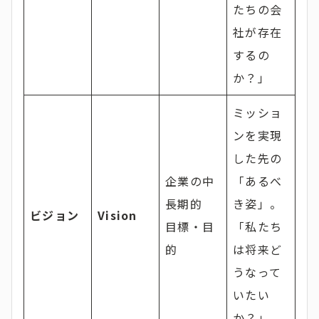
たちの会
社が存在
するの
か？」
ミッショ
ンを実現
した先の
企業の中
「あるべ
長期的
き姿」。
ビジョン
Vision
目標・目
「私たち
的
は将来ど
うなって
いたい
か？」