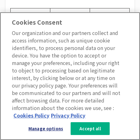
特に重要なス
階層
対象者（例）
Cookies Consent
キル
Our organization and our partners collect and
access information, such as unique cookie
コンセプチュ
identifiers, to process personal data on your
アルスキル
device. You have the option to accept or
（概念化能
manage your preferences, including your right
トップマネジ
社長、取締
to object to processing based on legitimate
力）
メント
役、
interest, by clicking below or at any time on
※組織全体を
our privacy policy page. Your preferences will
（経営者層）
執行役員など
俯瞰し、将来
be communicated to our partners and will not
affect browsing data. For more detailed
のビジョンを
information about the cookies we use, see :
描く力
3分で分かるLumApps
Cookies Policy
Privacy Policy
サービス資料を無料ダウンロー
ヒューマンス
Manage options
Accept all
ド
キル ＋ 両ス