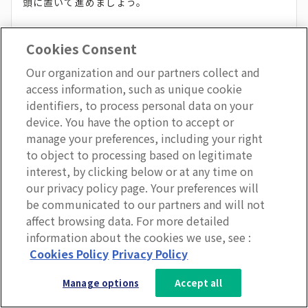
頭に置いて進めましょう。
Cookies Consent
まとめ
Our organization and our partners collect and
access information, such as unique cookie
identifiers, to process personal data on your
「つながらない権利」は、フランスを筆頭に世界24カ国
device. You have the option to accept or
以上が法制化を進めているグローバルトレンドです。日
manage your preferences, including your right
to object to processing based on legitimate
本では2026年通常国会への法案提出こそ先送りになり
interest, by clicking below or at any time on
ましたが、厚生労働省・経団連・連合による自主的なガ
our privacy policy page. Your preferences will
イドライン整備の動きは続いており、将来的な法制化を
be communicated to our partners and will not
視野に入れた企業の対応は急務となっています。
affect browsing data. For more detailed
information about the cookies we use, see :
3分で分かるLumApps
Cookies Policy
Privacy Policy
本記事で解説した3つの対応策、すなわち
社内連絡ルー
サービス資料を無料ダウンロー
ルの明文化・管理職への研修と意識改革・ITツールの活
Manage options
Accept all
ド
用
は、いずれも今日から着手できるものです。就業規則