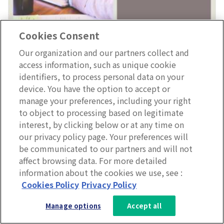
Cookies Consent
Our organization and our partners collect and
インナーブランディング・従業員エンゲージメント
access information, such as unique cookie
海外拠点に企業理念を浸透させるには？よくある
identifiers, to process personal data on your
課題と5つの実践ステップ
device. You have the option to accept or
manage your preferences, including your right
to object to processing based on legitimate
interest, by clicking below or at any time on
our privacy policy page. Your preferences will
be communicated to our partners and will not
affect browsing data. For more detailed
information about the cookies we use, see :
3分で分かるLumApps
Cookies Policy
Privacy Policy
サービス資料を無料ダウンロー
Manage options
Accept all
ド