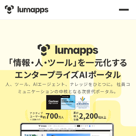
「情報・人・ツール」を一元化する
エンタープライズAIポータル
人、ツール、AIエージェント、ナレッジをひとつに。
社員コ
ミュニケーションの中核となる次世代ポータル。
700
2,200
累計
アクティブ
導入
ユーザー数
約
万人
社以上
社数
※1日あたり