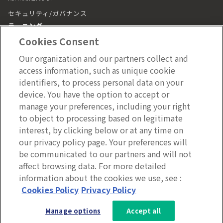
セキュリティ/ガバナンス
ラーニング
Cookies Consent
ラーニング トップ
Our organization and our partners collect and
動画（LumApps Play）
access information, such as unique cookie
従業員ジャーニー
identifiers, to process personal data on your
device. You have the option to accept or
モバイルアプリ
manage your preferences, including your right
施設管理
to object to processing based on legitimate
interest, by clicking below or at any time on
施設管理 トップ
our privacy policy page. Your preferences will
be communicated to our partners and will not
affect browsing data. For more detailed
information about the cookies we use, see :
Copyright © 2026 LumApps All Rights Reserved.
3分で分かるLumApps
Cookies Policy
Privacy Policy
サービス資料を無料ダウンロー
Manage options
Accept all
ド