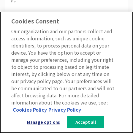
す。
Cookies Consent
「最初の発言者」問題への対処
：リーダーが最
Our organization and our partners collect and
初に強い意見を言うと、他のメンバーは反対し
access information, such as unique cookie
づらくなります。リーダーは意識的に「最後に
identifiers, to process personal data on your
発言する」ことを心がけるか、「私はこう思う
device. You have the option to accept or
が、全く違う視点からの意見も聞きたい」と前
manage your preferences, including your right
to object to processing based on legitimate
置きします。
interest, by clicking below or at any time on
全員の声を引き出す
：発言が少ないメンバーに
our privacy policy page. Your preferences will
は、「○○さんの専門的見地からはどう見えま
be communicated to our partners and will not
すか？」と意図的にスポットライトを当てま
affect browsing data. For more detailed
す。
information about the cookies we use, see :
3分で分かるLumApps
Cookies Policy
Privacy Policy
サービス資料を無料ダウンロー
Manage options
Accept all
ド
ステップ3——積極的傾聴（アクティブリス