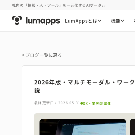
社内の「情報・人・ツール」を一元化するAIポータル
LumAppsとは
機能
<
ブログ一覧に戻る
2026年版・マルチモーダル・ワー
説
最終更新日：2026.05.31
DX・業務効率化