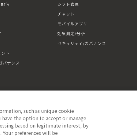
グ配信
シフト管理
チャット
モバイルアプリ
ア
効果測定/分析
セキュリティ/ガバナンス
メント
ガバナンス
formation, such as unique cookie
ou have the option to accept or manage
essing based on legitimate interest, by
Copyright © 2026 LumApps All Rights Reserved.
. Your preferences will be