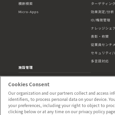
横断検索
ターゲティン
Micro-Apps
効果測定/分析
ID/権限管理
ナレッジシェ
表彰・称賛
従業員センチ
セキュリティ/
多言語対応
施設管理
施設管理 トップ
Cookies Consent
Our organization and our partners collect and access in
identifiers, to process personal data on your device. Y
your preferences, including your right to object to proc
clicking below or at any time on our privacy policy page