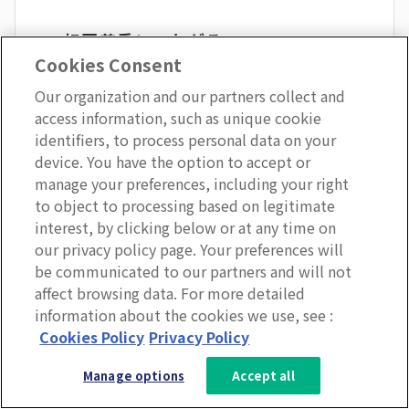
14. 相互尊重につながる
Cookies Consent
Our organization and our partners collect and
access information, such as unique cookie
敬意は信頼を反映し、双方向で機能します。マネージャ
identifiers, to process personal data on your
ーがスタッフを尊重し、細かい指示を出すことなく仕事
device. You have the option to accept or
をすることを許可すると、スタッフからの敬意を獲得で
manage your preferences, including your right
きるでしょう。
to object to processing based on legitimate
interest, by clicking below or at any time on
our privacy policy page. Your preferences will
しかし、従業員は不快に感じることなく、必要な質問を
be communicated to our partners and will not
必要なだけすることができることを知っているべきで
affect browsing data. For more detailed
す。
information about the cookies we use, see :
3分で分かるLumApps
Cookies Policy
Privacy Policy
サービス資料を無料ダウンロー
同様に、直属のマネージャーから遠く離れて働く従業
Manage options
Accept all
ド
員、例えばリモートワーカーや最前線の従業員にとって