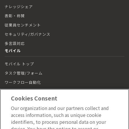
ナレッジシェア
表彰・称賛
従業員センチメント
セキュリティ/ガバナンス
多言語対応
モバイル
モバイル トップ
タスク管理/フォーム
ワークフロー自動化
シフト管理
Cookies Consent
チャット
Our organization and our partners collect and
モバイルアプリ
access information, such as unique cookie
効果測定/分析
identifiers, to process personal data on your
device. You have the option to accept or
セキュリティ/ガバナンス