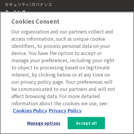
セキュリティ/ガバナンス
ラーニング
Cookies Consent
ラーニング トップ
Our organization and our partners collect and
動画（LumApps Play）
access information, such as unique cookie
従業員ジャーニー
identifiers, to process personal data on your
device. You have the option to accept or
モバイルアプリ
manage your preferences, including your right
施設管理
to object to processing based on legitimate
interest, by clicking below or at any time on
施設管理 トップ
our privacy policy page. Your preferences will
be communicated to our partners and will not
affect browsing data. For more detailed
information about the cookies we use, see :
Copyright © 2026 LumApps All Rights Reserved.
3分で分かるLumApps
Cookies Policy
Privacy Policy
サービス資料を無料ダウンロー
Manage options
Accept all
ド