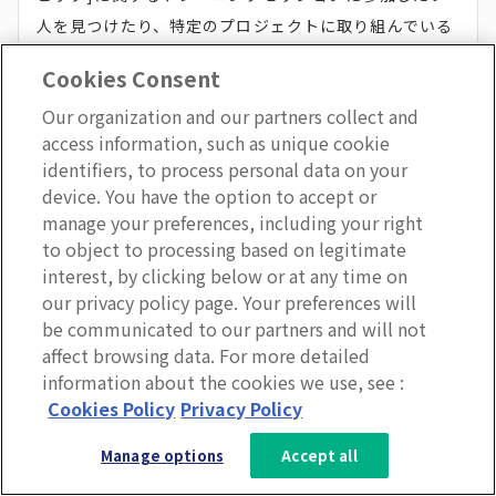
人を見つけたり、特定のプロジェクトに取り組んでいる
メンバー全員に最新情報を提供したりできます。
Cookies Consent
Our organization and our partners collect and
access information, such as unique cookie
identifiers, to process personal data on your
12. 外部リソースへアクセスできる
device. You have the option to accept or
manage your preferences, including your right
ようにする
to object to processing based on legitimate
interest, by clicking below or at any time on
our privacy policy page. Your preferences will
従業員は、業界の専門家や、社内で必ずしも作られると
be communicated to our partners and will not
は限らないリソースの、高品質なコンテンツにアクセス
affect browsing data. For more detailed
しなければならない場合があります。
information about the cookies we use, see :
3分で分かるLumApps
Cookies Policy
Privacy Policy
サービス資料を無料ダウンロー
社内イントラネットに高品質なコンテンツのリソースに
Manage options
Accept all
ド
飛べるリンクを設置すると、非常に役立ちます。