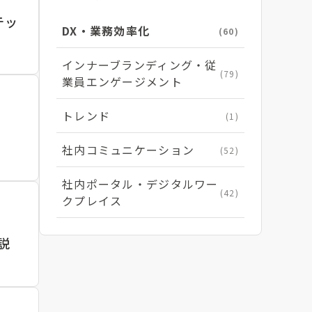
テッ
DX・業務効率化
(60)
インナーブランディング・従
(79)
業員エンゲージメント
トレンド
(1)
社内コミュニケーション
(52)
社内ポータル・デジタルワー
(42)
クプレイス
説