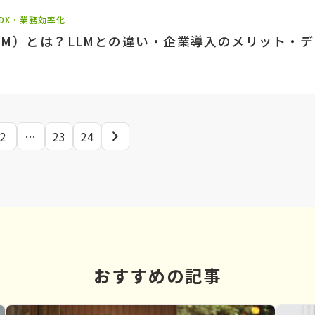
DX・業務効率化
SLM）とは？LLMとの違い・企業導入のメリット・
2
…
23
24
次
の
ペ
ー
ジ
おすすめの記事