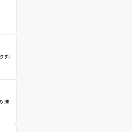
ク対
の進