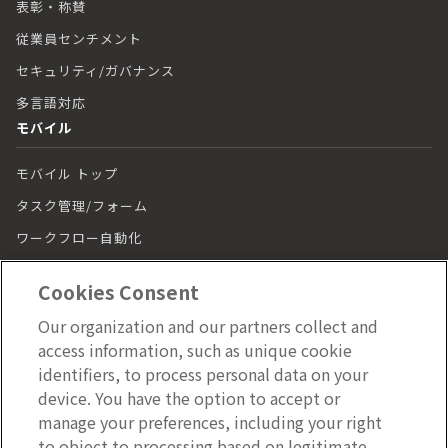
表彰・称賛
従業員センチメント
セキュリティ/ガバナンス
多言語対応
モバイル
モバイル トップ
タスク管理/フォーム
ワークフロー自動化
シフト管理
Cookies Consent
チャット
Our organization and our partners collect and
モバイルアプリ
access information, such as unique cookie
効果測定/分析
identifiers, to process personal data on your
device. You have the option to accept or
セキュリティ/ガバナンス
manage your preferences, including your right
ラーニング
to object to processing based on legitimate