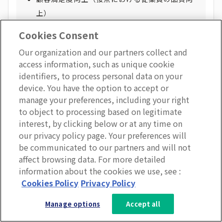
上）
採用ブランドの強化（ロイヤリティの高さ＝企
Cookies Consent
業文化の魅力）
Our organization and our partners collect and
access information, such as unique cookie
identifiers, to process personal data on your
また、ロイヤリティの高さは、「リスクの少なさ」と
device. You have the option to accept or
「投資の成果の安定性」を示す重要な非財務指標でもあ
manage your preferences, including your right
ります。こうした観点から、
ロイヤリティは“従業員満
to object to processing based on legitimate
interest, by clicking below or at any time on
足”という情緒的なテーマではなく、将来の企業価値を
our privacy policy page. Your preferences will
支える戦略資源である
と位置づけることが重要です。
be communicated to our partners and will not
affect browsing data. For more detailed
information about the cookies we use, see :
そのうえで、「短期KPI（サーベイスコア）」と「中長
3分で分かるLumApps
Cookies Policy
Privacy Policy
期KGI（人材定着率や評価・育成コスト削減）」の両方
サービス資料を無料ダウンロー
を整理し、フェーズに応じた施策の実行計画として落と
Manage options
Accept all
ド
し込むと、社内合意も得やすくなります。