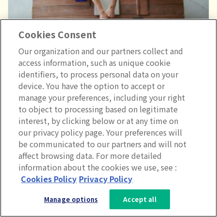
Cookies Consent
Our organization and our partners collect and
access information, such as unique cookie
identifiers, to process personal data on your
device. You have the option to accept or
manage your preferences, including your right
インナーブランディング・従業員エンゲージメント
to object to processing based on legitimate
優れた社内コミュニケーション・プランの作り方
interest, by clicking below or at any time on
our privacy policy page. Your preferences will
be communicated to our partners and will not
affect browsing data. For more detailed
information about the cookies we use, see :
3分で分かるLumApps
Cookies Policy
Privacy Policy
サービス資料を無料ダウンロー
Manage options
Accept all
ド