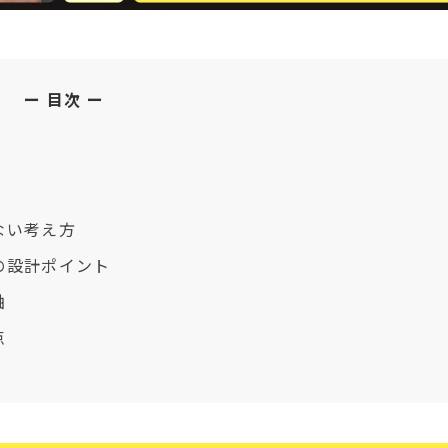
目次
ない考え方
の設計ポイント
軸
点