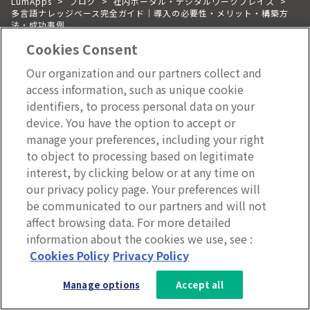
LumApps
>
ブログ
>
社内ポータル・デジタルワークプレイス
>
多言語ナレッジベース完全ガイド｜導入の必要性・メリット・構築方
法・成功事例
Cookies Consent
Our organization and our partners collect and
access information, such as unique cookie
リソース
identifiers, to process personal data on your
ブログ
device. You have the option to accept or
manage your preferences, including your right
ニュース
to object to processing based on legitimate
導入事例
interest, by clicking below or at any time on
資料ダウンロード
our privacy policy page. Your preferences will
be communicated to our partners and will not
デジタルワークプレイス診断
affect browsing data. For more detailed
イベント
information about the cookies we use, see :
LumAppsについて
3分で分かるLumApps
Cookies Policy
Privacy Policy
選ばれる理由
サービス資料を無料ダウンロー
Manage options
Accept all
ド
会社概要