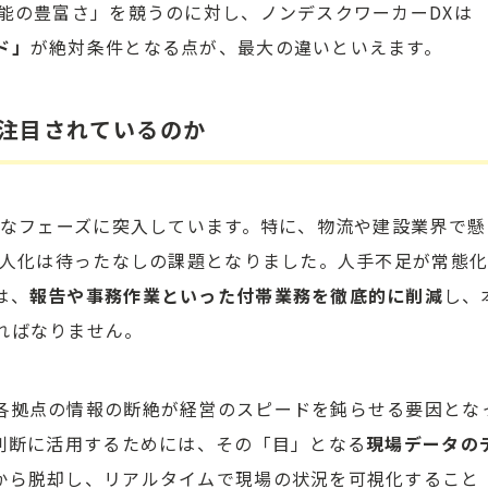
能の豊富さ」を競うのに対し、ノンデスクワーカーDXは
ド」
が絶対条件となる点が、最大の違いといえます。
が注目されているのか
刻なフェーズに突入しています。特に、物流や建設業界で懸
省人化は待ったなしの課題となりました。人手不足が常態
は、
報告や事務作業といった付帯業務を徹底的に削減
し、
ればなりません。
各拠点の情報の断絶が経営のスピードを鈍らせる要因とな
の判断に活用するためには、その「目」となる
現場データの
から脱却し、リアルタイムで現場の状況を可視化すること