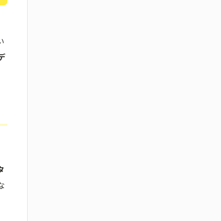
、
い
デ
タ
な