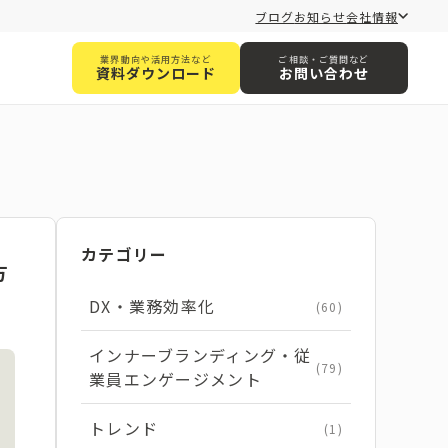
ブログ
お知らせ
会社情報
業界動向や活用方法など
ご相談・ご質問など
資料ダウンロード
お問い合わせ
カテゴリー
方
DX・業務効率化
(60)
インナーブランディング・従
(79)
業員エンゲージメント
トレンド
(1)