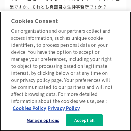
業ですか、それとも真面目な法律事務所ですか？
Cookies Consent
デザインと名前を決めるときは、従業員に対して企業を
Our organization and our partners collect and
どのように紹介したいかを考えてみてください。
access information, such as unique cookie
identifiers, to process personal data on your
device. You have the option to accept or
では、イントラネットにふさわしい名前とはどんなもの
manage your preferences, including your right
でしょうか？
to object to processing based on legitimate
interest, by clicking below or at any time on
our privacy policy page. Your preferences will
それは、共感してもらえ、たびたび口に出してもらえる
be communicated to our partners and will not
ようなものでしょう。覚えてもらいやすいように、短く
affect browsing data. For more detailed
てシンプルなものにしてください。
information about the cookies we use, see :
3分で分かるLumApps
Cookies Policy
Privacy Policy
サービス資料を無料ダウンロー
一般的なネーミング方法の一つは、イントラネットに使
Manage options
Accept all
ド
用されている名前を調べることです。