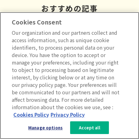
おすすめの記事
Cookies Consent
Our organization and our partners collect and
access information, such as unique cookie
identifiers, to process personal data on your
device. You have the option to accept or
manage your preferences, including your right
to object to processing based on legitimate
interest, by clicking below or at any time on
our privacy policy page. Your preferences will
be communicated to our partners and will not
affect browsing data. For more detailed
information about the cookies we use, see :
3分で分かるLumApps
Cookies Policy
Privacy Policy
インナーブランディング・従業員エンゲージメント
優れた社内コミュニケーション・プランの作り方
サービス資料を無料ダウンロー
Manage options
Accept all
ド