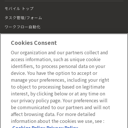
モバイル トップ
タスク管理/フォーム
ワークフロー自動化
シフト管理
Cookies Consent
チャット
Our organization and our partners collect and
モバイルアプリ
access information, such as unique cookie
効果測定/分析
identifiers, to process personal data on your
device. You have the option to accept or
セキュリティ/ガバナンス
manage your preferences, including your right
ラーニング
to object to processing based on legitimate
interest, by clicking below or at any time on
ラーニング トップ
our privacy policy page. Your preferences will
動画（LumApps Play）
be communicated to our partners and will not
従業員ジャーニー
affect browsing data. For more detailed
information about the cookies we use, see :
モバイルアプリ
3分で分かるLumApps
Cookies Policy
Privacy Policy
施設管理