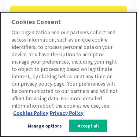
11. 従業員に創造性を持たせる
Cookies Consent
Our organization and our partners collect and
access information, such as unique cookie
ルーチンワークは退屈なものです。
identifiers, to process personal data on your
device. You have the option to accept or
仕事を終わらせようと、厳格なルーチンに従うよう従業
manage your preferences, including your right
to object to processing based on legitimate
員に求めてしまうと、彼らはがっかりするだけです。
interest, by clicking below or at any time on
our privacy policy page. Your preferences will
期限内に仕事を終わらせているのであれば、アプローチ
be communicated to our partners and will not
affect browsing data. For more detailed
の仕方に少しぐらい創造性を持たせてあげても問題ない
information about the cookies we use, see :
のではないでしょうか？
3分で分かるLumApps
Cookies Policy
Privacy Policy
サービス資料を無料ダウンロー
Manage options
Accept all
ド
創造性を奨励することはイノベーションの促進につなが
り、これは従業員エンゲージメントの大きなメリットの