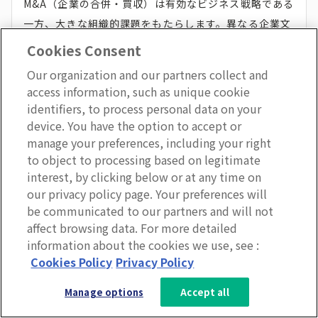
M&A（企業の合併・買収）は有効なビジネス戦略である
一方、大きな組織的課題をもたらします。異なる企業文
化や価値観を持つ従業員が急に1つの組織で働くため、
Cookies Consent
心理的な戸惑いや対立が生じやすくなるのです。
Our organization and our partners collect and
access information, such as unique cookie
identifiers, to process personal data on your
インターナルブランディングは、こうした環境でこそ効
device. You have the option to accept or
果を発揮します。新組織のビジョンや価値観を早期に確
manage your preferences, including your right
立し、全従業員に浸透させることが統合成功の鍵です。
to object to processing based on legitimate
interest, by clicking below or at any time on
our privacy policy page. Your preferences will
合併直後から経営陣による全体会議で新しいビジョンを
be communicated to our partners and will not
明確に伝え、部門を越えた交流イベントを企画するなど
affect browsing data. For more detailed
の施策が効果的です。両組織の従業員代表を集めてワー
information about the cookies we use, see :
3分で分かるLumApps
クショップを開催し、新しい理念や行動指針を共同で策
Cookies Policy
Privacy Policy
定する方法も有効でしょう。
サービス資料を無料ダウンロー
Manage options
Accept all
ド