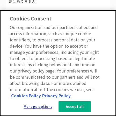
要はありません。
Cookies Consent
従業員が仕事以外で賞を受賞した場合も、ほかの従業員
に共有してください。そうした知らせがあると、従業員
Our organization and our partners collect and
access information, such as unique cookie
間の交流と連帯感が促進されます。
identifiers, to process personal data on your
device. You have the option to accept or
manage your preferences, including your right
to object to processing based on legitimate
interest, by clicking below or at any time on
our privacy policy page. Your preferences will
14.
トレーニングを目的として
be communicated to our partners and will not
affect browsing data. For more detailed
PowerPointまたはAppleの
information about the cookies we use, see :
Keynoteプレゼンテーションを使
3分で分かるLumApps
Cookies Policy
Privacy Policy
サービス資料を無料ダウンロー
用する
Manage options
Accept all
ド