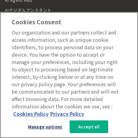
AI Agent Hub
AIデジタルアシスタント
横断検索
Cookies Consent
Micro-Apps
Our organization and our partners collect and
イントラネット/ポータル
access information, such as unique cookie
identifiers, to process personal data on your
イントラネット/ポータル トップ
device. You have the option to accept or
manage your preferences, including your right
従業員体験プラットフォーム
to object to processing based on legitimate
コミュニティ/スペース
interest, by clicking below or at any time on
ターゲティング配信
our privacy policy page. Your preferences will
be communicated to our partners and will not
効果測定/分析
affect browsing data. For more detailed
ID/権限管理
information about the cookies we use, see :
ナレッジシェア
3分で分かるLumApps
Cookies Policy
Privacy Policy
表彰・称賛
サービス資料を無料ダウンロー
Manage options
Accept all
ド
従業員センチメント