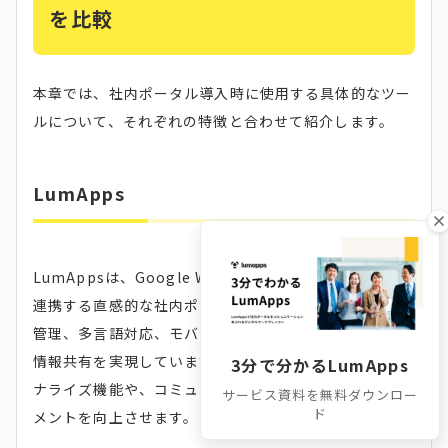
を比較
本章では、社内ポータル導入時に使用する具体的なツー
ルについて、それぞれの特徴と合わせて紹介します。
LumApps
LumAppsは、Google WorkspaceやMicrosoft 365と
連携する直感的な社内ポータルツールです。情報の一元
管理、多言語対応、モバイル対応により、グローバルな
情報共有を実現しています。また、AIを活用したパーソ
3分で分かるLumApps
ナライズ機能や、コミュニティ機能で従業員エンゲージ
サービス資料を無料ダウンロー
ド
メントを向上させます。