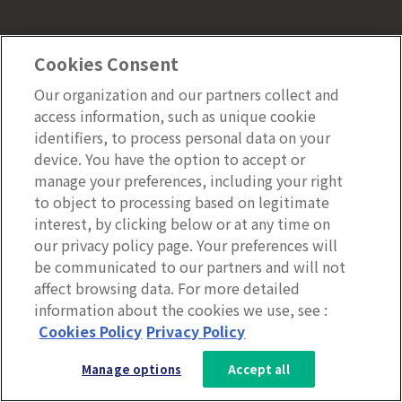
Cookies Consent
リソース
Our organization and our partners collect and
ブログ
access information, such as unique cookie
identifiers, to process personal data on your
ニュース
device. You have the option to accept or
導入事例
manage your preferences, including your right
資料ダウンロード
to object to processing based on legitimate
interest, by clicking below or at any time on
デジタルワークプレイス診断
our privacy policy page. Your preferences will
イベント
be communicated to our partners and will not
LumAppsについて
affect browsing data. For more detailed
選ばれる理由
information about the cookies we use, see :
3分で分かるLumApps
Cookies Policy
Privacy Policy
会社概要
サービス資料を無料ダウンロー
3分で分かるLumApps
Manage options
Accept all
ド
お問い合わせ