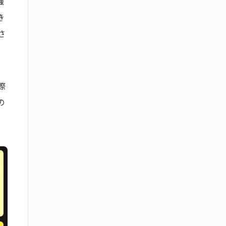
織
き
さ
際
の