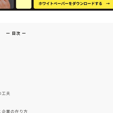
目次
の工夫
と企業の在り方